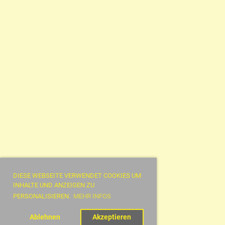
DIESE WEBSEITE VERWENDET COOKIES UM
INHALTE UND ANZEIGEN ZU
PERSONALISIEREN.
MEHR INFOS
Ablehnen
Akzeptieren