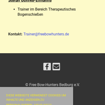
Stefan Göhrke-Eimanns
Trainer im Bereich Therapeutisches
Bogenschießen
Kontakt:
Trainer@freebowhunters.de
© Free Bow-Hunters Bedburg e.V.
DIESE WEBSEITE VERWENDET COOKIES UM
INHALTE UND ANZEIGEN ZU
Impressum
PERSONALISIEREN.
MEHR INFOS